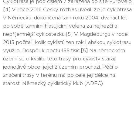
Cyklotrasa je pod číslem 7 zařazena do sítě EuroVelo.
[4] V roce 2016 Český rozhlas uvedl, že je cyklotrasa
v Německu, dokončená tam roku 2004, dvanáct let
po sobě tamními hlasujícími volena za nejhezčí a
nepříjemnější cyklostezku.[5] V Magdeburgu v roce
2015 počítali, kolik cyklistů ten rok Labskou cyklotrasu
využilo. Dospěli k počtu 155 tisíc.[5] Na německém
území se o kvalitu této trasy pro cyklisty starají
jednotlivé obce, jejichž územím prochází. Péči o
značení trasy v terénu má po celé její délce na
starosti Německý cyklistický klub (ADFC)