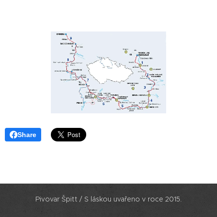
Share
Pivovar Špitt / S láskou uvařeno v roce 2015.