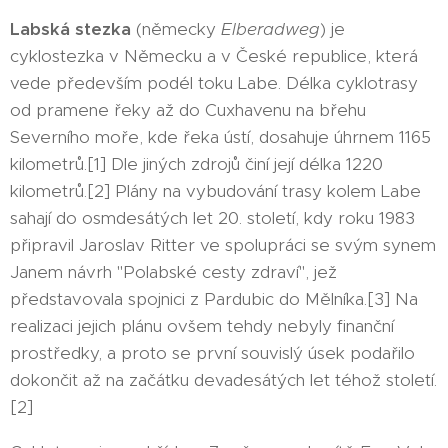
Labská stezka
(německy
Elberadweg
) je
cyklostezka v Německu a v České republice, která
vede především podél toku Labe. Délka cyklotrasy
od pramene řeky až do Cuxhavenu na břehu
Severního moře, kde řeka ústí, dosahuje úhrnem 1165
kilometrů.[1] Dle jiných zdrojů činí její délka 1220
kilometrů.[2] Plány na vybudování trasy kolem Labe
sahají do osmdesátých let 20. století, kdy roku 1983
připravil Jaroslav Ritter ve spolupráci se svým synem
Janem návrh "Polabské cesty zdraví", jež
představovala spojnici z Pardubic do Mělníka.[3] Na
realizaci jejich plánu ovšem tehdy nebyly finanční
prostředky, a proto se první souvislý úsek podařilo
dokončit až na začátku devadesátých let téhož století.
[2]