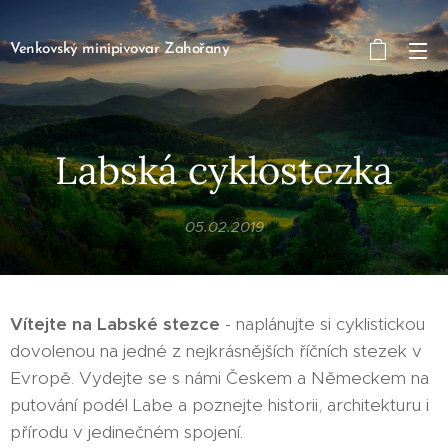
Venkovský minipivovar Zahořany
Labská cyklostezka
05.02.2019
Vítejte na Labské stezce
- naplánujte si cyklistickou
dovolenou na jedné z nejkrásnějších říčních stezek v
Evropě. Vydejte se s námi Českem a Německem na
putování podél Labe a poznejte historii, architekturu i
přírodu v jedinečném spojení.