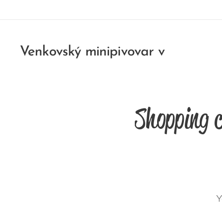
Venkovský minipivovar v
Zahořanech u Litoměřic
Zahořany 90, Křešice 411 48
Shopping 
Y