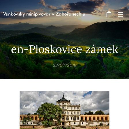
Venkovský minipivovar v Zahořanech u
Litoměřic Zahořany 90, Křešice 411 48
en-Ploskovice zámek
23/07/2019