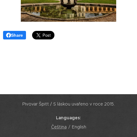
Share
Pivovar Špitt / S láskou uvařeno v roce 2015.
Languages
Čeština
English