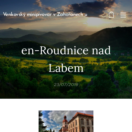
Venkovský minipivovar v Zahořanech u
Litoměřic Zahořany 90, Křešice 411 48
en-Roudnice nad
Labem
23/07/2019