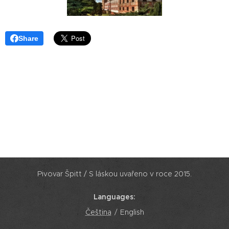
Share
Pivovar Špitt / S láskou uvařeno v roce 2015.
Languages
Čeština
English