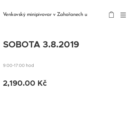
Venkovský minipivovar v Zahořanech u
Litoměřic Zahořany 90, Křešice 411 48
SOBOTA 3.8.2019
9:00-17:00 hod
2,190.00
Kč