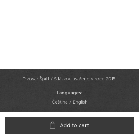
Pivovar Špitt / S láskou uvařeno v roce 2015.
Languages
Čeština
English
Add to cart